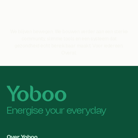
De toekomst van Yoboo?
We blijven bewegen. We bouwen verder aan een sterke
community, slimme tools en een systeem dat
gezondheid écht bereikbaar maakt. Voor iedereen.
Overal.
Energise your everyday
Over Yoboo