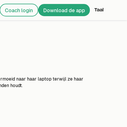
Coach login
Download de app
Taal