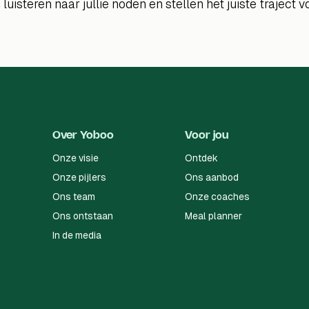
 luisteren naar jullie noden en stellen het juiste traject v
Over Yoboo
Voor jou
Onze visie
Ontdek
Onze pijlers
Ons aanbod
Ons team
Onze coaches
Ons ontstaan
Meal planner
In de media