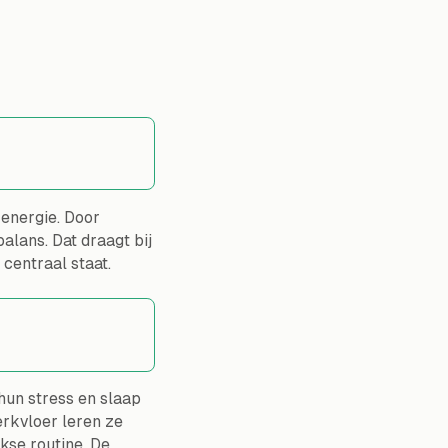
energie. Door
alans. Dat draagt bij
centraal staat.
hun stress en slaap
erkvloer leren ze
kse routine. De