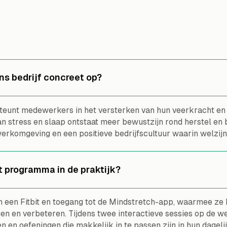
ons bedrijf concreet op?
teunt medewerkers in het versterken van hun veerkracht en 
n stress en slaap ontstaat meer bewustzijn rond herstel en b
rkomgeving en een positieve bedrijfscultuur waarin welzijn 
t programma in de praktijk?
een Fitbit en toegang tot de Mindstretch-app, waarmee ze 
en en verbeteren. Tijdens twee interactieve sessies op de w
 en oefeningen die makkelijk in te passen zijn in hun dagelij