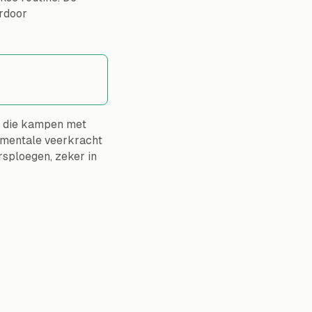
ardoor
s die kampen met
p mentale veerkracht
rsploegen, zeker in