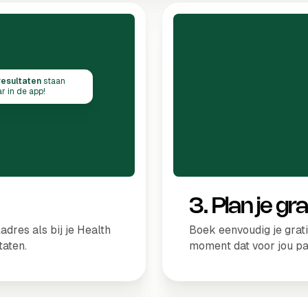
resultaten
staan
ar in de app!
3. Plan je gr
dres als bij je Health
Boek eenvoudig je grat
taten.
moment dat voor jou pa