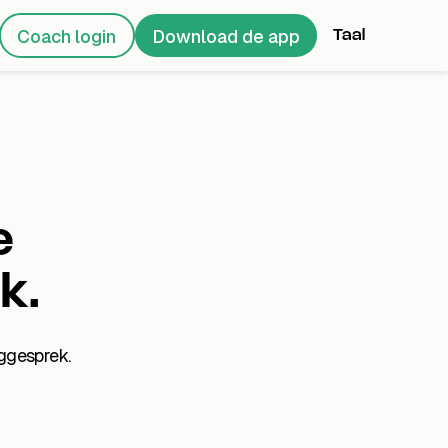
Coach login
Download de app
Taal
e
k.
ggesprek.