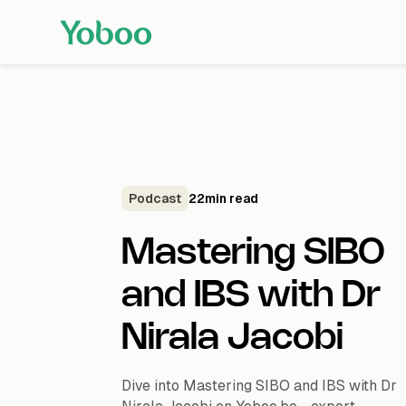
Podcast
22
min read
Mastering SIBO
and IBS with Dr
Nirala Jacobi
Dive into Mastering SIBO and IBS with Dr
Nirala Jacobi on Yoboo.be—expert