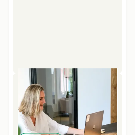
3 coachingsessies
Leefstijltraject
Wil je blijvende verandering met extra
begeleiding en opvolging?
Samen met je coach werk je stap voor stap
aan meer energie en balans.