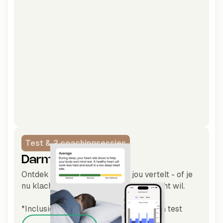
Test & 2 coachingsessies
Darmflora test
Ontdek wat jouw microbioom jou vertelt - of je
nu klachten ervaart of preventief inzicht wil.
*Inclusief DNA-gebasseerde darmflora test