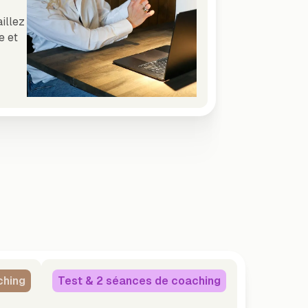
illez
e et
ching
Test & 2 séances de coaching