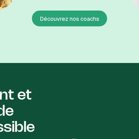
Découvrez nos coachs
nt et
de
sible