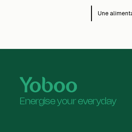
Une alimenta
Energise your everyday