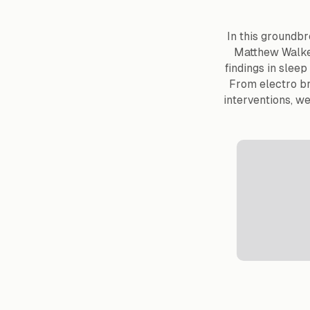
In this groundbr
Matthew Walker.
findings in sleep
From electro br
interventions, w