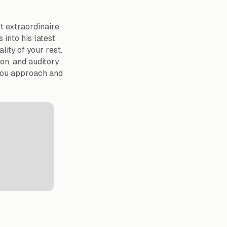
t extraordinaire,
 into his latest
lity of your rest.
on, and auditory
 you approach and